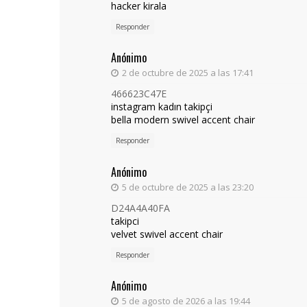
hacker kirala
Responder
Anónimo
2 de octubre de 2025 a las 17:41
466623C47E
instagram kadın takipçi
bella modern swivel accent chair
Responder
Anónimo
5 de octubre de 2025 a las 23:20
D24A4A40FA
takipci
velvet swivel accent chair
Responder
Anónimo
5 de agosto de 2026 a las 19:44