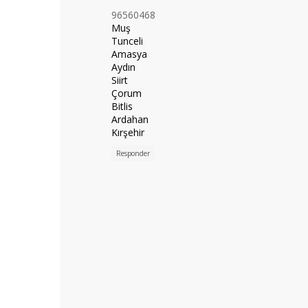
96560468
Muş
Tunceli
Amasya
Aydın
Siirt
Çorum
Bitlis
Ardahan
Kırşehir
Responder