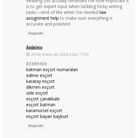
Reading this actually reminded me how important it
is to get expert input when tackling tricky writing
tasks—kind of like when I’ve needed
law
assignment help
to make sure everything is
accurate and polished.
Responder
Anónimo
24 de mayo de 2026 a las 17:50
833B9434
batman esçort numaraları
edirne esçort
karatay esçort
dikmen esçort
side esçort
esçort çanakkale
esçort batman
karamürsel esçort
esçort bayan bayburt
Responder