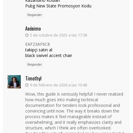
Kazandırio Kodları
Pubg New State Promosyon Kodu
Responder
Anónimo
5 de octubre de 2025 a las 17:38
EAF23AF6C8
takipçi satın al
black swivel accent chair
Responder
Timothyl
9 de febrero de 2026 a las 10:48
Wow, this guide is seriously helpful! I never realized
how much goes into making technical
documentation for tenders look professional and
convincing until now. The way it breaks down the
process makes it feel manageable instead of
overwhelming, and it really emphasizes clarity and
structure, which I think are often overlooked.