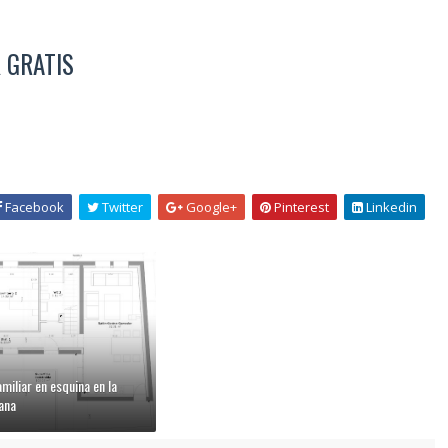
 GRATIS
Facebook
Twitter
Google+
Pinterest
Linkedin
miliar en esquina en la
ana