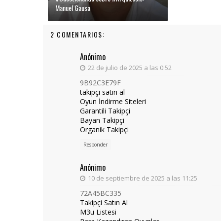
Manuel Gausa
2 COMENTARIOS:
Anónimo
22 de julio de 2025 a las 0:52
9B92C3E79F
takipçi satın al
Oyun İndirme Siteleri
Garantili Takipçi
Bayan Takipçi
Organik Takipçi
Responder
Anónimo
10 de septiembre de 2025 a las 11:25
72A45BC335
Takipçi Satın Al
M3u Listesi