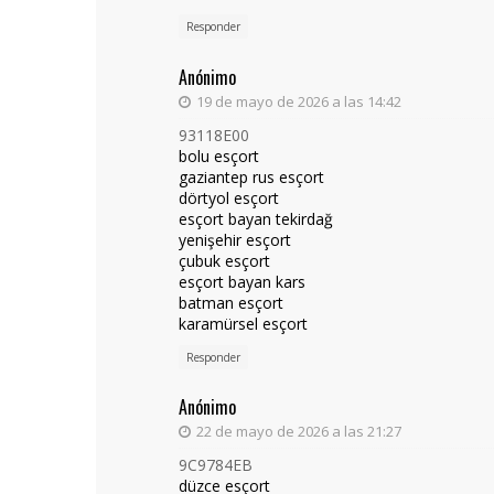
Responder
Anónimo
19 de mayo de 2026 a las 14:42
93118E00
bolu esçort
gaziantep rus esçort
dörtyol esçort
esçort bayan tekirdağ
yenişehir esçort
çubuk esçort
esçort bayan kars
batman esçort
karamürsel esçort
Responder
Anónimo
22 de mayo de 2026 a las 21:27
9C9784EB
düzce esçort