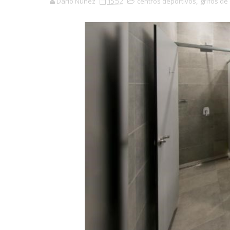
Darío Núñez
15:52
centros deportivos
,
grifos de