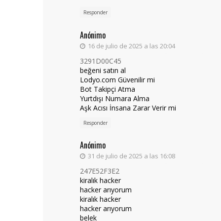
Responder
Anónimo
16 de julio de 2025 a las 20:04
3291D00C45
beğeni satın al
Lodyo.com Güvenilir mi
Bot Takipçi Atma
Yurtdışı Numara Alma
Aşk Acısı İnsana Zarar Verir mi
Responder
Anónimo
31 de julio de 2025 a las 16:08
247E52F3E2
kiralık hacker
hacker arıyorum
kiralık hacker
hacker arıyorum
belek