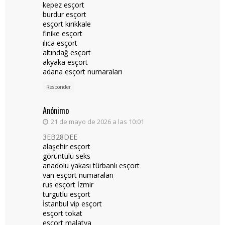
kepez esçort
burdur esçort
esçort kırıkkale
finike esçort
ılıca esçort
altındağ esçort
akyaka esçort
adana esçort numaraları
Responder
Anónimo
21 de mayo de 2026 a las 10:01
3EB28DEE
alaşehir esçort
görüntülü seks
anadolu yakası türbanlı esçort
van esçort numaraları
rus esçort İzmir
turgutlu esçort
İstanbul vip esçort
esçort tokat
esçort malatya