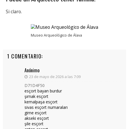
Si claro.
Museo Arqueológico de Álava
1 COMENTARIO:
Anónimo
23 de mayo de 2026 a las 7:09
D71D4F50
esçort bayan burdur
şırnak esçort
kemalpaşa esçort
sivas esçort numaraları
girne esçort
akseki esçort
şile esçort