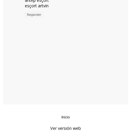
antep esçort
esçort artvin
Responder
Inicio
‹
›
Ver versión web