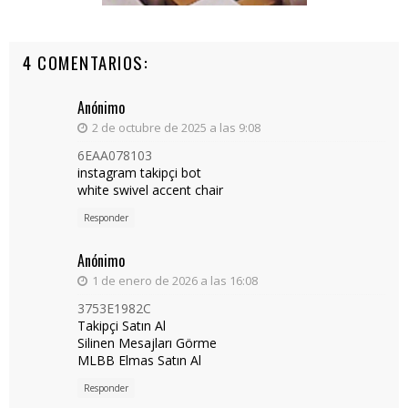
4 COMENTARIOS:
Anónimo
2 de octubre de 2025 a las 9:08
6EAA078103
instagram takipçi bot
white swivel accent chair
Responder
Anónimo
1 de enero de 2026 a las 16:08
3753E1982C
Takipçi Satın Al
Silinen Mesajları Görme
MLBB Elmas Satın Al
Responder