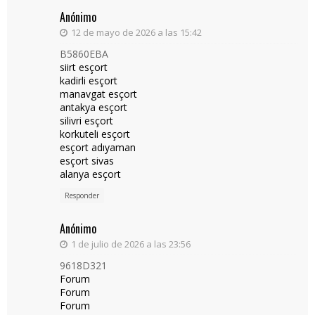
Anónimo
12 de mayo de 2026 a las 15:42
B5860EBA
siirt esçort
kadirli esçort
manavgat esçort
antakya esçort
silivri esçort
korkuteli esçort
esçort adıyaman
esçort sivas
alanya esçort
Responder
Anónimo
1 de julio de 2026 a las 23:56
9618D321
Forum
Forum
Forum