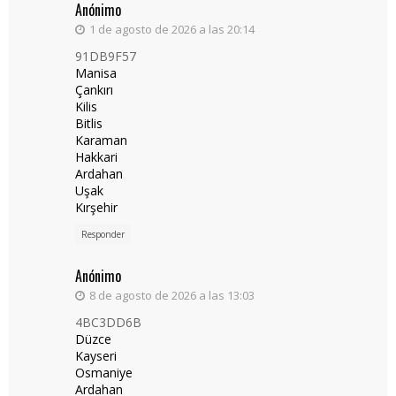
Anónimo
1 de agosto de 2026 a las 20:14
91DB9F57
Manisa
Çankırı
Kilis
Bitlis
Karaman
Hakkari
Ardahan
Uşak
Kırşehir
Responder
Anónimo
8 de agosto de 2026 a las 13:03
4BC3DD6B
Düzce
Kayseri
Osmaniye
Ardahan