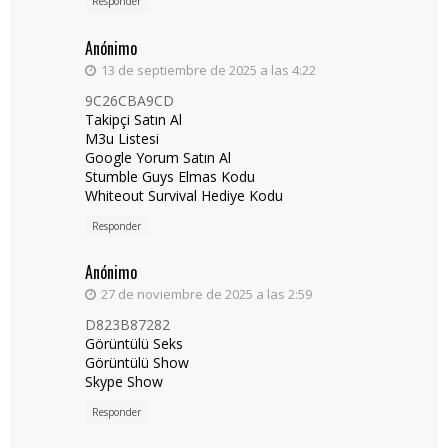
Responder
Anónimo
13 de septiembre de 2025 a las 4:22
9C26CBA9CD
Takipçi Satın Al
M3u Listesi
Google Yorum Satın Al
Stumble Guys Elmas Kodu
Whiteout Survival Hediye Kodu
Responder
Anónimo
27 de noviembre de 2025 a las 2:59
D823B87282
Görüntülü Seks
Görüntülü Show
Skype Show
Responder