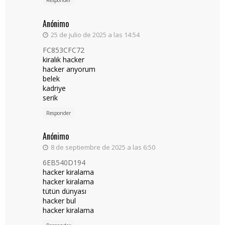
Responder
Anónimo
25 de julio de 2025 a las 14:54
FC853CFC72
kiralık hacker
hacker arıyorum
belek
kadriye
serik
Responder
Anónimo
8 de septiembre de 2025 a las 6:50
6EB540D194
hacker kiralama
hacker kiralama
tütün dünyası
hacker bul
hacker kiralama