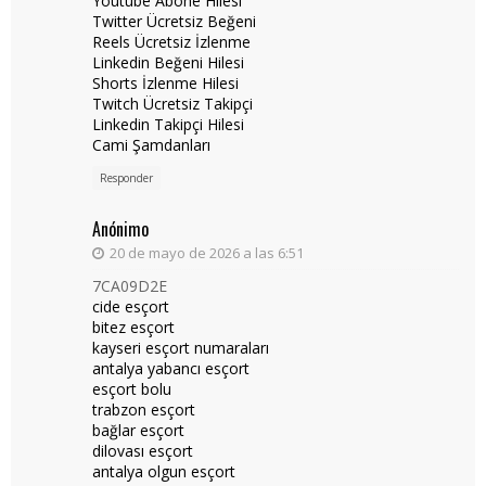
Youtube Abone Hilesi
Twitter Ücretsiz Beğeni
Reels Ücretsiz İzlenme
Linkedin Beğeni Hilesi
Shorts İzlenme Hilesi
Twitch Ücretsiz Takipçi
Linkedin Takipçi Hilesi
Cami Şamdanları
Responder
Anónimo
20 de mayo de 2026 a las 6:51
7CA09D2E
cide esçort
bitez esçort
kayseri esçort numaraları
antalya yabancı esçort
esçort bolu
trabzon esçort
bağlar esçort
dilovası esçort
antalya olgun esçort