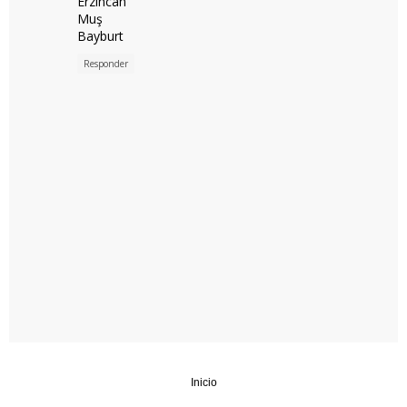
Erzincan
Muş
Bayburt
Responder
Inicio
‹
›