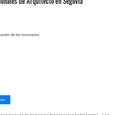
ionales de Arquitecto en Segovia
mación de los honorarios:
ular