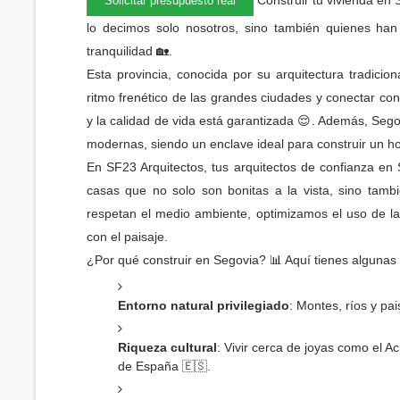
Construir tu vivienda en
Solicitar presupuesto real
lo decimos solo nosotros, sino también quienes han a
tranquilidad 🏡.
Esta provincia, conocida por su arquitectura tradicio
ritmo frenético de las grandes ciudades y conectar co
y la calidad de vida está garantizada 😌. Además, Seg
modernas, siendo un enclave ideal para construir un ho
En SF23 Arquitectos, tus arquitectos de confianza en
casas que no solo son bonitas a la vista, sino tamb
respetan el medio ambiente, optimizamos el uso de l
con el paisaje.
¿Por qué construir en Segovia? 📊 Aquí tienes algunas
Entorno natural privilegiado
: Montes, ríos y p
Riqueza cultural
: Vivir cerca de joyas como el Ac
de España 🇪🇸.