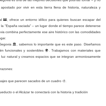
 Segovia es una de las mejores decisiones que podrías tomar – y no
postado por vivir en esta tierra llena de historia, naturaleza y
nal 🏰, ofrece un entorno idílico para quienes buscan escapar del
n la "España vaciada" – un lugar donde el tiempo parece detenerse
ovia combina perfectamente ese aire histórico con las comodidades
gar.
 Segovia 🏛️, sabemos lo importante que es este paso. Diseñamos
ién funcionales y sostenibles 🌍. Trabajamos con materiales que
a luz natural y creamos espacios que se integran armoniosamente
 razones:
aisajes que parecen sacados de un cuadro 🎨.
ueducto o el Alcázar te conectará con la historia y tradición